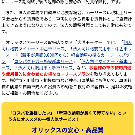
に、リース期間終了後の返却の際も安心の「免責保障付」です。
また、法人の業務で自動車が必要な場合、カーリースは税制上リー
ス会社からの賃貸物であり、車両にかかる費用を賃貸料として経費計
上できるようになりますので、法人の節税対策としても非常に有効で
す。
オリックスカーリース取扱店である「大洋モーター」では、「
個人
向け格安マイカー・中古車リース
」「
法人向け格安商用車・中古車リ
ース
」「
【新車が月額8,800円から】軽自動車の格安カーリースプラ
ン
」「
コンパクトカー格安新車リース
」「
個人向けマイカー・新車リ
ース
」「
法人向け商用車・新車リース
」など、
お客様の車の使用用途
や使用目的に合わせたお得なカーリースプラン
を取り揃えておりま
す。横浜市・川崎市・相模原市など神奈川県地域にお住いで、車両経
費の削減や自動車購入の出費の節約をご検討のお客様は、是非お気軽
にご相談・お問合せください。
「コスパを重視したい」「新車の納期が長くて待てない」とい
う方にオススメの一番人気サービス！
オリックスの安心・高品質