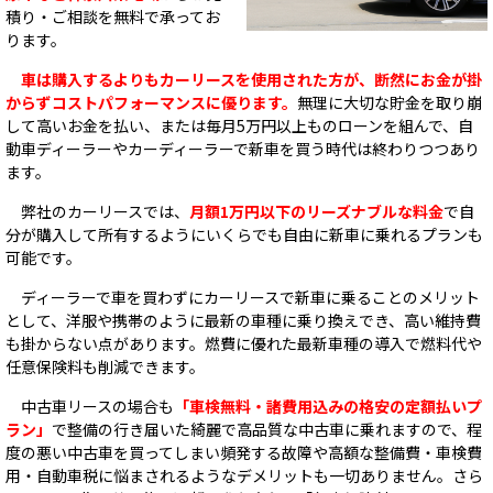
積り・ご相談を無料で承ってお
ります。
車は購入するよりもカーリースを使用された方が、断然にお金が掛
からずコストパフォーマンスに優ります。
無理に大切な貯金を取り崩
して高いお金を払い、または毎月5万円以上ものローンを組んで、自
動車ディーラーやカーディーラーで新車を買う時代は終わりつつあり
ます。
弊社のカーリースでは、
月額1万円以下のリーズナブルな料金
で自
分が購入して所有するようにいくらでも自由に新車に乗れるプランも
可能です。
ディーラーで車を買わずにカーリースで新車に乗ることのメリット
として、洋服や携帯のように最新の車種に乗り換えでき、高い維持費
も掛からない点があります。燃費に優れた最新車種の導入で燃料代や
任意保険料も削減できます。
中古車リースの場合も
「車検無料・諸費用込みの格安の定額払いプ
ラン」
で整備の行き届いた綺麗で高品質な中古車に乗れますので、程
度の悪い中古車を買ってしまい頻発する故障や高額な整備費・車検費
用・自動車税に悩まされるようなデメリットも一切ありません。さら