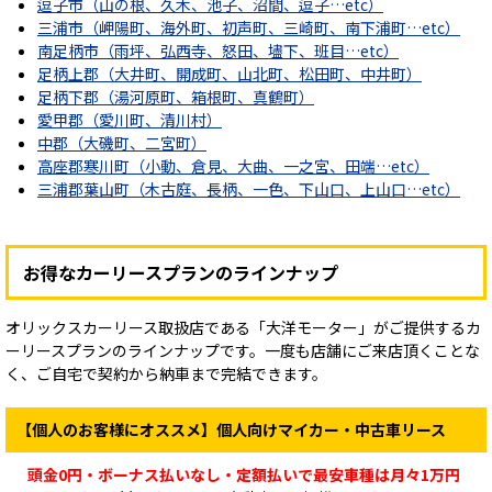
逗子市（山の根、久木、池子、沼間、逗子…etc）
三浦市（岬陽町、海外町、初声町、三崎町、南下浦町…etc）
南足柄市（雨坪、弘西寺、怒田、壗下、班目…etc）
足柄上郡（大井町、開成町、山北町、松田町、中井町）
足柄下郡（湯河原町、箱根町、真鶴町）
愛甲郡（愛川町、清川村）
中郡（大磯町、二宮町）
高座郡寒川町（小動、倉見、大曲、一之宮、田端…etc）
三浦郡葉山町（木古庭、長柄、一色、下山口、上山口…etc）
お得なカーリースプランのラインナップ
オリックスカーリース取扱店である「大洋モーター」がご提供するカ
ーリースプランのラインナップです。一度も店舗にご来店頂くことな
く、ご自宅で契約から納車まで完結できます。
【個人のお客様にオススメ】個人向けマイカー・中古車リース
頭金0円・ボーナス払いなし・定額払いで最安車種は月々1万円