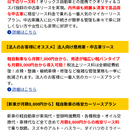
以下のリース料！
オリックス自動車との提携でクオリティ＆コ
スパ抜群の中古車リースを実現。
内外装も綺麗＆清潔で高品質
な中古車
に格安リース料金で乗れる一番人気のマイカーリース
プラン。中古車購入に比べ手続きが簡単＆管理も楽々で車に詳
しくない方や女性にも非常に好評です。
詳細はこちら
【法人のお客様にオススメ】法人向け商用車・中古車リース
軽自動車なら月額7,000円台から、用途が幅広い軽バンタイプ
も月額8,000円台から導入可能！
税法上リース料は全額経費処
理！点検・整備・継続車検・修理など複雑な管理業務も一挙に
削減されます。法人のお客様に一番人気のカーリースプランで
す。
詳細はこちら
【新車が月額8,800円から】軽自動車の格安カーリースプラン
新車の軽自動車が車両代・登録時諸費用・各種税金・オイル交
換代・車検代など全て含めて
月額8,800円からの格安リース料
で乗り放題。スズキのアルト・ハスラー、ダイハツのミライー