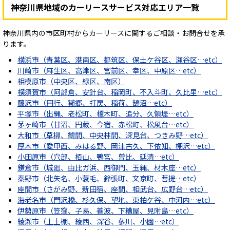
神奈川県地域のカーリースサービス対応エリア一覧
神奈川県内の市区町村からカーリースに関するご相談・お問合せを承
ります。
横浜市（青葉区、港南区、都筑区、保土ケ谷区、瀬谷区…etc）
川崎市（麻生区、高津区、宮前区、幸区、中原区…etc）
相模原市（中央区、緑区、南区）
横須賀市（阿部倉、安針台、稲岡町、不入斗町、久比里…etc）
藤沢市（円行、獺郷、打戻、稲荷、鵠沼…etc）
平塚市（出縄、老松町、榎木町、追分、久領堤…etc）
茅ヶ崎市（甘沼、円蔵、今宿、赤松町、松風台…etc）
大和市（草柳、鶴間、中央林間、深見台、つきみ野…etc）
厚木市（愛甲西、みはる野、岡津古久、下依知、棚沢…etc）
小田原市（穴部、栢山、鴨宮、曽比、延清…etc）
鎌倉市（城廻、由比ガ浜、西御門、玉縄、材木座…etc）
秦野市（北矢名、小蓑毛、鈴張町、文京町、菩提…etc）
座間市（さがみ野、新田宿、座間、相武台、広野台…etc）
海老名市（門沢橋、杉久保、望地、東柏ケ谷、中河内…etc）
伊勢原市（笠窪、子易、善波、下糟屋、見附島…etc）
綾瀬市（上土棚、綾西、深谷、蓼川、小園…etc）