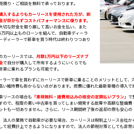
見積り・ご相談を無料で承っております。
購入するよりもカーリースを使用された方が、断
金が掛からずコストパフォーマンスに優ります。
大切な貯金を取り崩して高いお金を払い、また
5万円以上ものローンを組んで、自動車ディーラ
ーディーラーで新車を買う時代は終わりつつあり
のカーリースでは、
月額1万円以下のリーズナブ
金
で自分が購入して所有するようにいくらでも
新車に乗れるプランも可能です。
ーラーで車を買わずにカーリースで新車に乗ることのメリットとして、
高い維持費も掛からない点があります。燃費に優れた最新車種の導入で
車リースの場合も
「車検無料・諸費用込みの格安の定額払いプラン」
で
すので、程度の悪い中古車を買ってしまい頻発する故障や高額な整備費
ットも一切ありません。さらに、リース期間終了後の返却の際も安心の
、法人の業務で自動車が必要な場合、カーリースは税制上リース会社か
して経費計上できるようになりますので、法人の節税対策としても非常