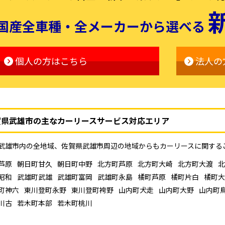
国産全車種・全メーカーから選べる
個人の方はこちら
法人の
賀県武雄市の主なカーリースサービス対応エリア
武雄市内の全地域、佐賀県武雄市周辺の地域からもカーリースに関する
芦原
朝日町甘久
朝日町中野
北方町芦原
北方町大崎
北方町大渡
北
昭和
武雄町武雄
武雄町富岡
武雄町永島
橘町芦原
橘町片白
橘町大
町神六
東川登町永野
東川登町袴野
山内町犬走
山内町大野
山内町
川古
若木町本部
若木町桃川