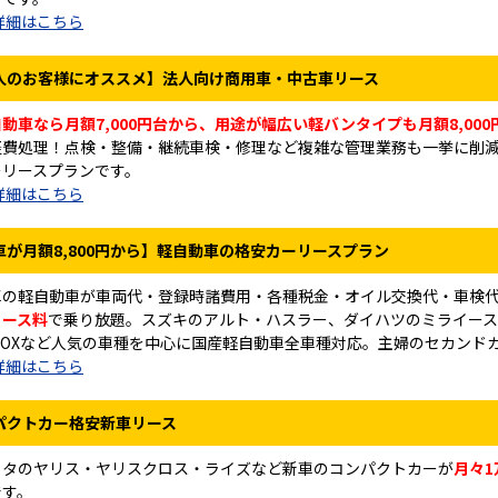
詳細はこちら
人のお客様にオススメ】法人向け商用車・中古車リース
動車なら月額7,000円台から、用途が幅広い軽バンタイプも月額8,00
経費処理！点検・整備・継続車検・修理など複雑な管理業務も一挙に削
ーリースプランです。
詳細はこちら
車が月額8,800円から】軽自動車の格安カーリースプラン
車の軽自動車が車両代・登録時諸費用・各種税金・オイル交換代・車検
リース料
で乗り放題。スズキのアルト・ハスラー、ダイハツのミライース
-BOXなど人気の車種を中心に国産軽自動車全車種対応。主婦のセカンド
詳細はこちら
パクトカー格安新車リース
ヨタのヤリス・ヤリスクロス・ライズなど新車のコンパクトカーが
月々
です。