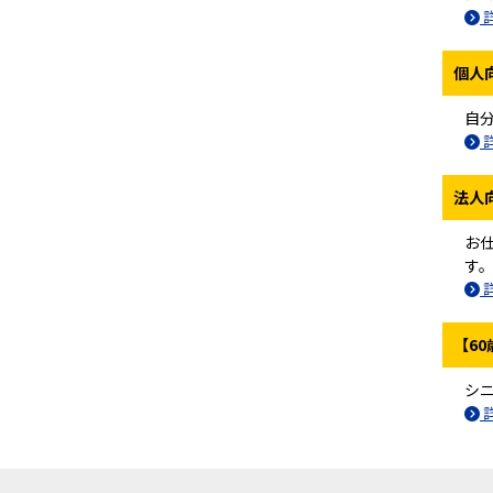
個人
自
法人
お
す
【6
シ