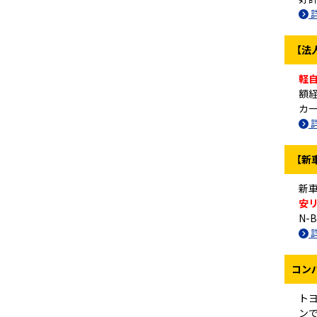
【法
軽自
額
カ
【新
新
安
N
コン
ト
ン