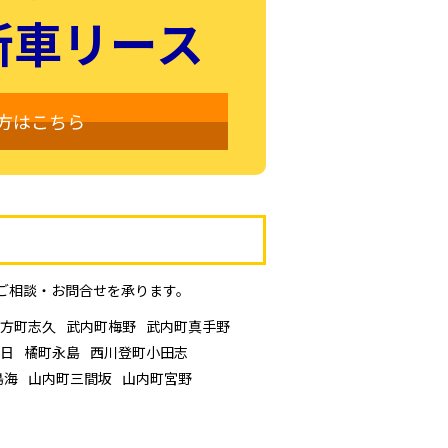
新車リース
方はこちら
ご相談・お問合せを承ります。
方町志久
武内町梅野
武内町真手野
日
橘町永島
西川登町小田志
鳥海
山内町三間坂
山内町宮野