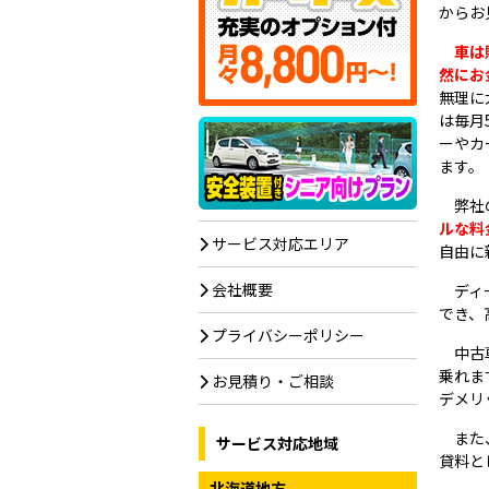
からお
車は
然にお
無理に
は毎月
ーやカ
ます。
弊社
ルな料
サービス対応エリア
自由に
会社概要
ディ
でき、
プライバシーポリシー
中古
乗れま
お見積り・ご相談
デメリ
また
サービス対応地域
貸料と
北海道地方