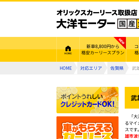
新車8,800円から
コ
格安カーリースプラン
格
HOME
対応エリア
佐賀県
武
武
「大
るマイ
スです
雄市波