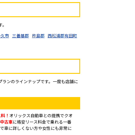
す。
多久市
三養基郡
杵島郡
西松浦郡有田町
プランのラインナップです。一度も店舗に
ス料！
オリックス自動車との提携でクオ
中古車
に格安リース料金で乗れる一番
々で車に詳しくない方や女性にも非常に