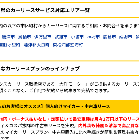
賀県のカーリースサービス対応エリア一覧
内の以下の市区町村からカーリースに関するご相談・お問合せを承りま
唐津市
鳥栖市
伊万里市
武雄市
小城市
神埼市
鹿島市
嬉野市
吉野ヶ里町
藤津郡太良町
東松浦郡玄海町
得なカーリースプランのラインナップ
クスカーリース取扱店である「大洋モーター」がご提供するカーリース
頂くことなく、ご自宅で契約から納車まで完結できます。
人のお客様にオススメ】個人向けマイカー・中古車リース
金0円・ボーナス払いなし・定額払いで最安車種は月々1万円以下のリー
ティ＆コスパ抜群の中古車リースを実現。
内外装も綺麗＆清潔で高品質な
気のマイカーリースプラン。中古車購入に比べ手続きが簡単＆管理も楽
評です。