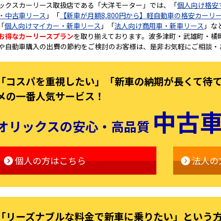
ックスカーリース取扱店である「大洋モーター」では、「
個人向け格安
・中古車リース
」「
【新車が月額8,800円から】軽自動車の格安カーリ
「
個人向けマイカー・新車リース
」「
法人向け商用車・新車リース
」な
お得なカーリースプラン
を取り揃えております。波多津町・武雄町・橘
や自動車購入の出費の節約をご検討のお客様は、是非お気軽にご相談・
「コスパを重視したい」「新車の納期が長くて待
メの一番人気サービス！
中古
オリックスの安心・高品質
個人の方はこちら
法人の
「リーズナブルな料金で新車に乗りたい」という