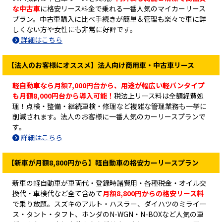
な中古車
に格安リース料金で乗れる一番人気のマイカーリース
プラン。中古車購入に比べ手続きが簡単＆管理も楽々で車に詳
しくない方や女性にも非常に好評です。
詳細はこちら
【法人のお客様にオススメ】法人向け商用車・中古車リース
軽自動車なら月額7,000円台から、用途が幅広い軽バンタイプ
も月額8,000円台から導入可能！
税法上リース料は全額経費処
理！点検・整備・継続車検・修理など複雑な管理業務も一挙に
削減されます。法人のお客様に一番人気のカーリースプランで
す。
詳細はこちら
【新車が月額8,800円から】軽自動車の格安カーリースプラン
新車の軽自動車が車両代・登録時諸費用・各種税金・オイル交
換代・車検代など全て含めて
月額8,800円からの格安リース料
で乗り放題。スズキのアルト・ハスラー、ダイハツのミライー
ス・タント・タフト、ホンダのN-WGN・N-BOXなど人気の車