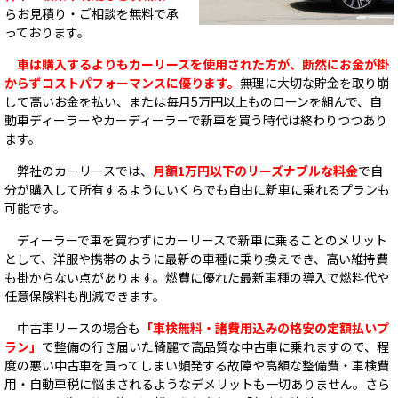
らお見積り・ご相談を無料で承
っております。
車は購入するよりもカーリースを使用された方が、断然にお金が掛
からずコストパフォーマンスに優ります。
無理に大切な貯金を取り崩
して高いお金を払い、または毎月5万円以上ものローンを組んで、自
動車ディーラーやカーディーラーで新車を買う時代は終わりつつあり
ます。
弊社のカーリースでは、
月額1万円以下のリーズナブルな料金
で自
分が購入して所有するようにいくらでも自由に新車に乗れるプランも
可能です。
ディーラーで車を買わずにカーリースで新車に乗ることのメリット
として、洋服や携帯のように最新の車種に乗り換えでき、高い維持費
も掛からない点があります。燃費に優れた最新車種の導入で燃料代や
任意保険料も削減できます。
中古車リースの場合も
「車検無料・諸費用込みの格安の定額払いプ
ラン」
で整備の行き届いた綺麗で高品質な中古車に乗れますので、程
度の悪い中古車を買ってしまい頻発する故障や高額な整備費・車検費
用・自動車税に悩まされるようなデメリットも一切ありません。さら