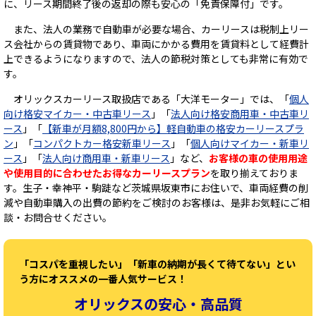
に、リース期間終了後の返却の際も安心の「免責保障付」です。
また、法人の業務で自動車が必要な場合、カーリースは税制上リー
ス会社からの賃貸物であり、車両にかかる費用を賃貸料として経費計
上できるようになりますので、法人の節税対策としても非常に有効で
す。
オリックスカーリース取扱店である「大洋モーター」では、「
個人
向け格安マイカー・中古車リース
」「
法人向け格安商用車・中古車リ
ース
」「
【新車が月額8,800円から】軽自動車の格安カーリースプラ
ン
」「
コンパクトカー格安新車リース
」「
個人向けマイカー・新車リ
ース
」「
法人向け商用車・新車リース
」など、
お客様の車の使用用途
や使用目的に合わせたお得なカーリースプラン
を取り揃えておりま
す。生子・幸神平・駒跿など茨城県坂東市にお住いで、車両経費の削
減や自動車購入の出費の節約をご検討のお客様は、是非お気軽にご相
談・お問合せください。
「コスパを重視したい」「新車の納期が長くて待てない」とい
う方にオススメの一番人気サービス！
オリックスの安心・高品質