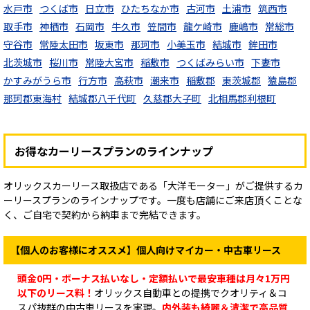
水戸市
つくば市
日立市
ひたちなか市
古河市
土浦市
筑西市
取手市
神栖市
石岡市
牛久市
笠間市
龍ケ崎市
鹿嶋市
常総市
守谷市
常陸太田市
坂東市
那珂市
小美玉市
結城市
鉾田市
北茨城市
桜川市
常陸大宮市
稲敷市
つくばみらい市
下妻市
かすみがうら市
行方市
高萩市
潮来市
稲敷郡
東茨城郡
猿島郡
那珂郡東海村
結城郡八千代町
久慈郡大子町
北相馬郡利根町
お得なカーリースプランのラインナップ
オリックスカーリース取扱店である「大洋モーター」がご提供するカ
ーリースプランのラインナップです。一度も店舗にご来店頂くことな
く、ご自宅で契約から納車まで完結できます。
【個人のお客様にオススメ】個人向けマイカー・中古車リース
頭金0円・ボーナス払いなし・定額払いで最安車種は月々1万円
以下のリース料！
オリックス自動車との提携でクオリティ＆コ
スパ抜群の中古車リースを実現。
内外装も綺麗＆清潔で高品質