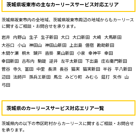
茨城県坂東市の主なカーリースサービス対応エリア
茨城県坂東市内の全地域、茨城県坂東市周辺の地域からもカーリース
に関するご相談・お問合せを承ります。
岩井
内野山
生子
生子新田
大口
大口新田
大崎
大馬新田
大谷口
小山
神田山
神田山新田
上出島
借宿
勘助新田
木間ケ瀬
桐木
鵠戸
沓掛
栗山新田
小泉
幸神平
幸田
幸田新田
古布内
駒跿
逆井
左平太新田
下出島
庄右衛門新田
菅谷
寺久
冨田
中里
長須
長谷
猫実
猫実新田
半谷
平八新田
辺田
法師戸
孫兵エ新田
馬立
みどり町
みむら
莚打
矢作
山
弓田
茨城県のカーリースサービス対応エリア一覧
茨城県内の以下の市区町村からカーリースに関するご相談・お問合せ
を承ります。