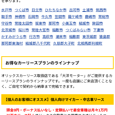
を承ります。
水戸市
つくば市
日立市
ひたちなか市
古河市
土浦市
筑西市
取手市
神栖市
石岡市
牛久市
笠間市
龍ケ崎市
鹿嶋市
常総市
守谷市
常陸太田市
坂東市
那珂市
小美玉市
結城市
鉾田市
北茨城市
桜川市
常陸大宮市
稲敷市
つくばみらい市
下妻市
かすみがうら市
行方市
高萩市
潮来市
稲敷郡
東茨城郡
猿島郡
那珂郡東海村
結城郡八千代町
久慈郡大子町
北相馬郡利根町
お得なカーリースプランのラインナップ
オリックスカーリース取扱店である「大洋モーター」がご提供するカ
ーリースプランのラインナップです。一度も店舗にご来店頂くことな
く、ご自宅で契約から納車まで完結できます。
【個人のお客様にオススメ】個人向けマイカー・中古車リース
頭金0円・ボーナス払いなし・定額払いで最安車種は月々1万円