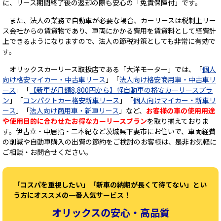
に、リース期間終了後の返却の際も安心の「免責保障付」です。
また、法人の業務で自動車が必要な場合、カーリースは税制上リー
ス会社からの賃貸物であり、車両にかかる費用を賃貸料として経費計
上できるようになりますので、法人の節税対策としても非常に有効で
す。
オリックスカーリース取扱店である「大洋モーター」では、「
個人
向け格安マイカー・中古車リース
」「
法人向け格安商用車・中古車リ
ース
」「
【新車が月額8,800円から】軽自動車の格安カーリースプラ
ン
」「
コンパクトカー格安新車リース
」「
個人向けマイカー・新車リ
ース
」「
法人向け商用車・新車リース
」など、
お客様の車の使用用途
や使用目的に合わせたお得なカーリースプラン
を取り揃えておりま
す。伊古立・中居指・二本紀など茨城県下妻市にお住いで、車両経費
の削減や自動車購入の出費の節約をご検討のお客様は、是非お気軽に
ご相談・お問合せください。
「コスパを重視したい」「新車の納期が長くて待てない」とい
う方にオススメの一番人気サービス！
オリックスの安心・高品質