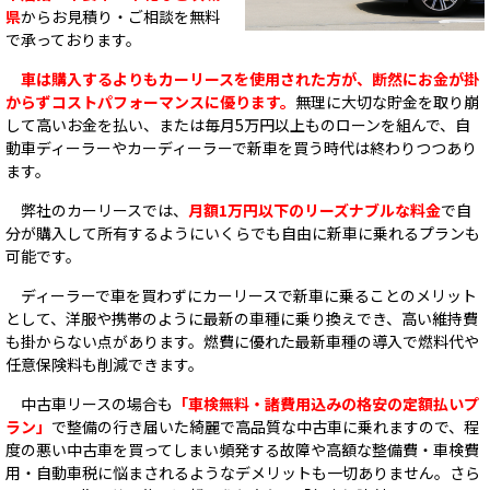
県
からお見積り・ご相談を無料
で承っております。
車は購入するよりもカーリースを使用された方が、断然にお金が掛
からずコストパフォーマンスに優ります。
無理に大切な貯金を取り崩
して高いお金を払い、または毎月5万円以上ものローンを組んで、自
動車ディーラーやカーディーラーで新車を買う時代は終わりつつあり
ます。
弊社のカーリースでは、
月額1万円以下のリーズナブルな料金
で自
分が購入して所有するようにいくらでも自由に新車に乗れるプランも
可能です。
ディーラーで車を買わずにカーリースで新車に乗ることのメリット
として、洋服や携帯のように最新の車種に乗り換えでき、高い維持費
も掛からない点があります。燃費に優れた最新車種の導入で燃料代や
任意保険料も削減できます。
中古車リースの場合も
「車検無料・諸費用込みの格安の定額払いプ
ラン」
で整備の行き届いた綺麗で高品質な中古車に乗れますので、程
度の悪い中古車を買ってしまい頻発する故障や高額な整備費・車検費
用・自動車税に悩まされるようなデメリットも一切ありません。さら