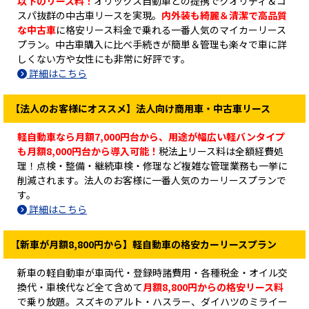
以下のリース料！
オリックス自動車との提携でクオリティ＆コ
スパ抜群の中古車リースを実現。
内外装も綺麗＆清潔で高品質
な中古車
に格安リース料金で乗れる一番人気のマイカーリース
プラン。中古車購入に比べ手続きが簡単＆管理も楽々で車に詳
しくない方や女性にも非常に好評です。
詳細はこちら
【法人のお客様にオススメ】法人向け商用車・中古車リース
軽自動車なら月額7,000円台から、用途が幅広い軽バンタイプ
も月額8,000円台から導入可能！
税法上リース料は全額経費処
理！点検・整備・継続車検・修理など複雑な管理業務も一挙に
削減されます。法人のお客様に一番人気のカーリースプランで
す。
詳細はこちら
【新車が月額8,800円から】軽自動車の格安カーリースプラン
新車の軽自動車が車両代・登録時諸費用・各種税金・オイル交
換代・車検代など全て含めて
月額8,800円からの格安リース料
で乗り放題。スズキのアルト・ハスラー、ダイハツのミライー