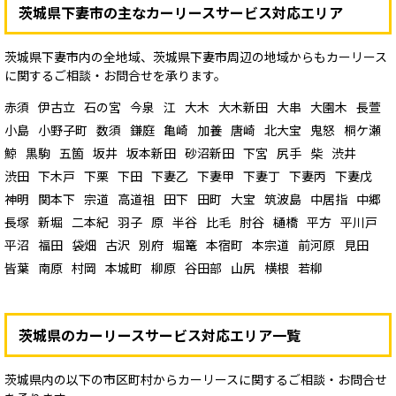
茨城県下妻市の主なカーリースサービス対応エリア
茨城県下妻市内の全地域、茨城県下妻市周辺の地域からもカーリース
に関するご相談・お問合せを承ります。
赤須
伊古立
石の宮
今泉
江
大木
大木新田
大串
大園木
長萱
小島
小野子町
数須
鎌庭
亀崎
加養
唐崎
北大宝
鬼怒
桐ケ瀬
鯨
黒駒
五箇
坂井
坂本新田
砂沼新田
下宮
尻手
柴
渋井
渋田
下木戸
下栗
下田
下妻乙
下妻甲
下妻丁
下妻丙
下妻戊
神明
関本下
宗道
高道祖
田下
田町
大宝
筑波島
中居指
中郷
長塚
新堀
二本紀
羽子
原
半谷
比毛
肘谷
樋橋
平方
平川戸
平沼
福田
袋畑
古沢
別府
堀篭
本宿町
本宗道
前河原
見田
皆葉
南原
村岡
本城町
柳原
谷田部
山尻
横根
若柳
茨城県のカーリースサービス対応エリア一覧
茨城県内の以下の市区町村からカーリースに関するご相談・お問合せ