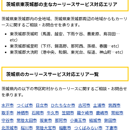
茨城県東茨城郡の主なカーリースサービス対応エリア
茨城県東茨城郡内の全地域、茨城県東茨城郡周辺の地域からもカーリ
ースに関するご相談・お問合せを承ります。
東茨城郡茨城町（馬渡、越安、下雨ケ谷、蕎麦原、鳥羽田…
etc）
東茨城郡城里町（下圷、錫高野、那珂西、孫根、春園…etc）
東茨城郡大洗町（港中央、和銅、東光台、桜道、神山町…etc）
茨城県のカーリースサービス対応エリア一覧
茨城県内の以下の市区町村からカーリースに関するご相談・お問合せ
を承ります。
水戸市
つくば市
日立市
ひたちなか市
古河市
土浦市
筑西市
取手市
神栖市
石岡市
牛久市
笠間市
龍ケ崎市
鹿嶋市
常総市
守谷市
常陸太田市
坂東市
那珂市
小美玉市
結城市
鉾田市
北茨城市
桜川市
常陸大宮市
稲敷市
つくばみらい市
下妻市