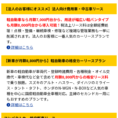
【法人のお客様にオススメ】法人向け商用車・中古車リース
軽自動車なら月額7,000円台から、用途が幅広い軽バンタイプ
も月額8,000円台から導入可能！
税法上リース料は全額経費処
理！点検・整備・継続車検・修理など複雑な管理業務も一挙に
削減されます。法人のお客様に一番人気のカーリースプランで
す。
詳細はこちら
【新車が月額8,800円から】軽自動車の格安カーリースプラン
新車の軽自動車が車両代・登録時諸費用・各種税金・オイル交
換代・車検代など全て含めて
月額8,800円からの格安リース料
で乗り放題。スズキのアルト・ハスラー、ダイハツのミライー
ス・タント・タフト、ホンダのN-WGN・N-BOXなど人気の車
種を中心に国産軽自動車全車種対応。主婦のセカンドカー用に
もおすすめのプランです。
詳細はこちら