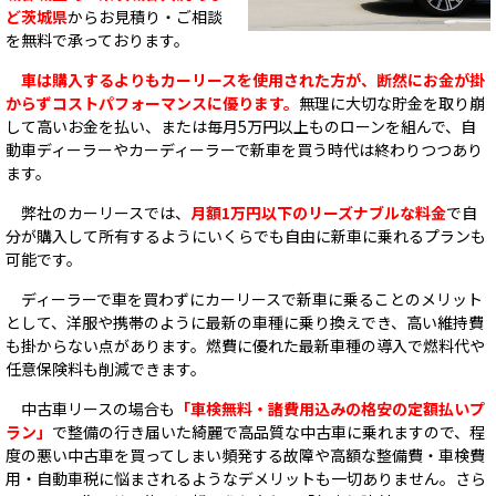
ど茨城県
からお見積り・ご相談
を無料で承っております。
車は購入するよりもカーリースを使用された方が、断然にお金が掛
からずコストパフォーマンスに優ります。
無理に大切な貯金を取り崩
して高いお金を払い、または毎月5万円以上ものローンを組んで、自
動車ディーラーやカーディーラーで新車を買う時代は終わりつつあり
ます。
弊社のカーリースでは、
月額1万円以下のリーズナブルな料金
で自
分が購入して所有するようにいくらでも自由に新車に乗れるプランも
可能です。
ディーラーで車を買わずにカーリースで新車に乗ることのメリット
として、洋服や携帯のように最新の車種に乗り換えでき、高い維持費
も掛からない点があります。燃費に優れた最新車種の導入で燃料代や
任意保険料も削減できます。
中古車リースの場合も
「車検無料・諸費用込みの格安の定額払いプ
ラン」
で整備の行き届いた綺麗で高品質な中古車に乗れますので、程
度の悪い中古車を買ってしまい頻発する故障や高額な整備費・車検費
用・自動車税に悩まされるようなデメリットも一切ありません。さら