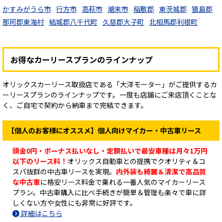
かすみがうら市
行方市
高萩市
潮来市
稲敷郡
東茨城郡
猿島郡
那珂郡東海村
結城郡八千代町
久慈郡大子町
北相馬郡利根町
お得なカーリースプランのラインナップ
オリックスカーリース取扱店である「大洋モーター」がご提供するカ
ーリースプランのラインナップです。一度も店舗にご来店頂くことな
く、ご自宅で契約から納車まで完結できます。
【個人のお客様にオススメ】個人向けマイカー・中古車リース
頭金0円・ボーナス払いなし・定額払いで最安車種は月々1万円
以下のリース料！
オリックス自動車との提携でクオリティ＆コ
スパ抜群の中古車リースを実現。
内外装も綺麗＆清潔で高品質
な中古車
に格安リース料金で乗れる一番人気のマイカーリース
プラン。中古車購入に比べ手続きが簡単＆管理も楽々で車に詳
しくない方や女性にも非常に好評です。
詳細はこちら