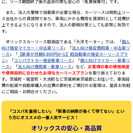
に、リース期間終了後の返却の際も安心の「免責保障付」です。
また、法人の業務で自動車が必要な場合、カーリースは税制上リー
ス会社からの賃貸物であり、車両にかかる費用を賃貸料として経費計
上できるようになりますので、法人の節税対策としても非常に有効で
す。
オリックスカーリース取扱店である「大洋モーター」では、「
個人
向け格安マイカー・中古車リース
」「
法人向け格安商用車・中古車リ
ース
」「
【新車が月額8,800円から】軽自動車の格安カーリースプラ
ン
」「
コンパクトカー格安新車リース
」「
個人向けマイカー・新車リ
ース
」「
法人向け商用車・新車リース
」など、
お客様の車の使用用途
や使用目的に合わせたお得なカーリースプラン
を取り揃えておりま
す。茨城町・城里町・大洗町など茨城県東茨城郡にお住いで、車両経
費の削減や自動車購入の出費の節約をご検討のお客様は、是非お気軽
にご相談・お問合せください。
「コスパを重視したい」「新車の納期が長くて待てない」とい
う方にオススメの一番人気サービス！
オリックスの安心・高品質